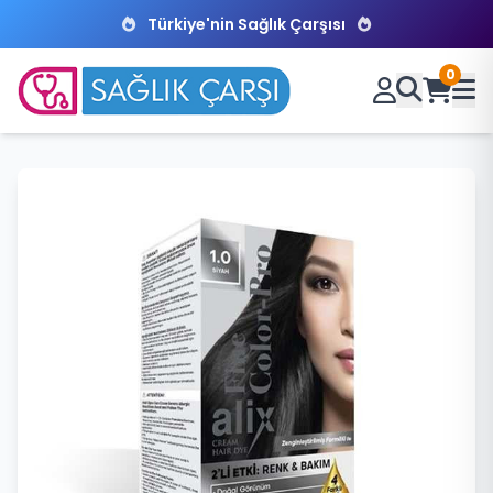
Türkiye'nin Sağlık Çarşısı
0