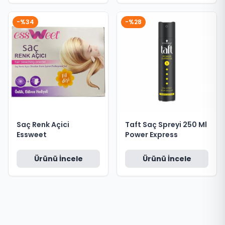
-%34
-%28
Saç Renk Açici
Taft Saç Spreyi 250 Ml
Essweet
Power Express
Ürünü İncele
Ürünü İncele