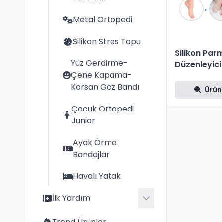
Metal Ortopedi
Silikon Stres Topu
Silikon Par
Yüz Gerdirme-
Düzenleyici 
Çene Kapama-
Korsan Göz Bandı
Ürün
Çocuk Ortopedi
Junior
Ayak Örme
Bandajlar
Havalı Yatak
İlk Yardım
İlk Yardım
Trend Ürünler