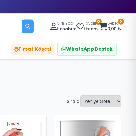
0
0
Giriş Yap
Favoriler
Sepet
Hesabım
Listem
0,00 ₺
Fırsat Köşesi
WhatsApp Destek
Sırala: