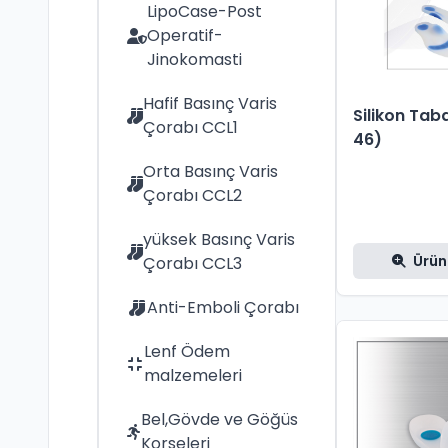
LipoCase-Post
Operatif-
Jinokomasti
Hafif Basınç Varis
Silikon Tab
Çorabı CCL1
46)
Orta Basınç Varis
Çorabı CCL2
yüksek Basınç Varis
Ürün
Çorabı CCL3
Anti-Emboli Çorabı
Lenf Ödem
malzemeleri
Bel,Gövde ve Göğüs
Korseleri