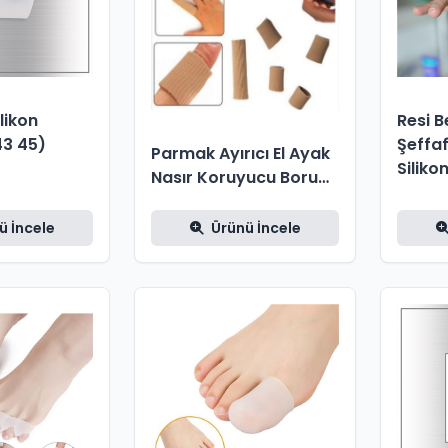
likon
Resi 
3­ 45)
Şeffa
Parmak Ayırıcı El Ayak
Siliko
Nasır Koruyucu Boru
Kumaş Batık Tırnak
ü İncele
Ürünü İncele