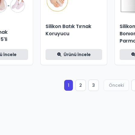
Silikon Batık Tırnak
Siliko
mak
Koruyucu
Bonıo
5'li
Parm
ü İncele
Ürünü İncele
1
2
3
Önceki