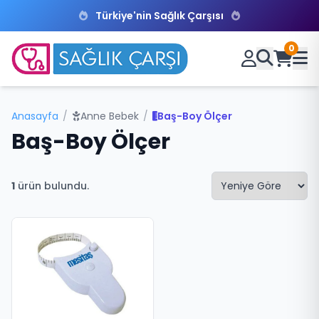
Türkiye'nin Sağlık Çarşısı
0
Anasayfa
/
Anne Bebek
/
Baş-Boy Ölçer
Baş-Boy Ölçer
1
ürün bulundu.