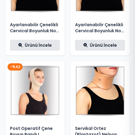
Ayarlanabilir Çenelikli
Ayarlanabilir Çenelikli
Cervical Boyunluk No:2
Cervical Boyunluk No:3
M
L
Ürünü İncele
Ürünü İncele
-%42
Post Operatif Çene
Servikal Ortez
Boyun Bandı L
(Plastazot) Nelson