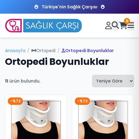
Türkiye'nin Sağlık Çarşısı
0
Anasayfa
/
Ortopedi
/
Ortopedi Boyunluklar
Ortopedi Boyunluklar
11
ürün bulundu.
-%72
-%72