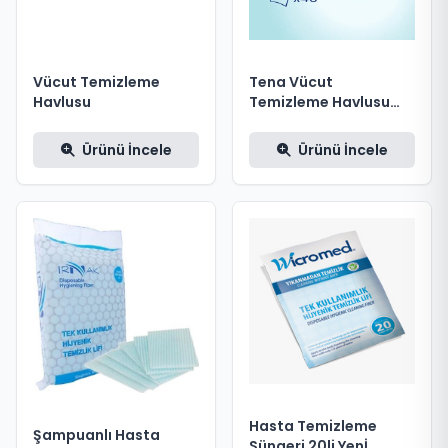
Vücut Temizleme
Tena Vücut
Havlusu
Temizleme Havlusu
48’li ProSkin 3’ü Bir
Arada
Ürünü İncele
Ürünü İncele
Hasta Temizleme
Şampuanlı Hasta
Süngeri 20li Yenİ