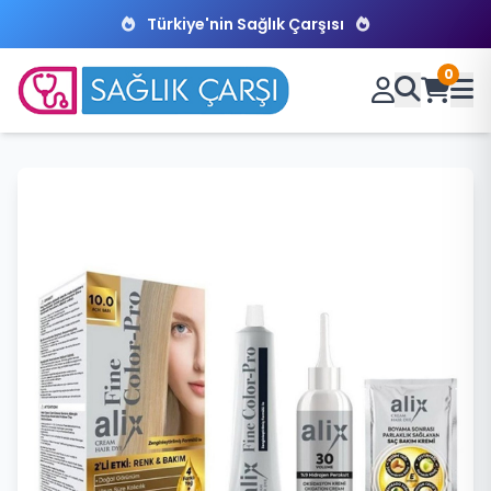
Türkiye'nin Sağlık Çarşısı
0