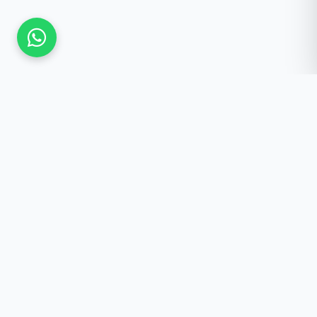
Güncel Kalmak İster
misiniz?
Yeniliklerden haberdar olun, özel fırsatlar ve