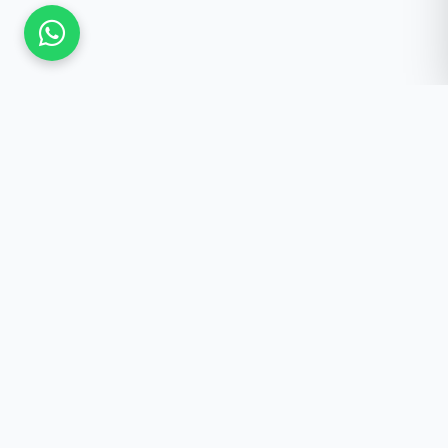
Güncel Kalmak İster
misiniz?
Yeniliklerden haberdar olun, özel fırsatlar ve
önemli duyurular doğrudan e-postanıza