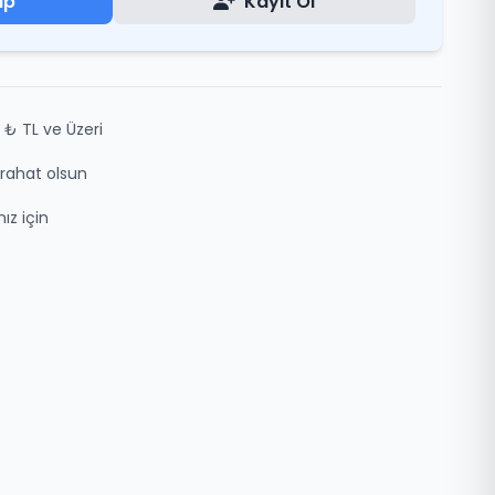
ap
Kayıt Ol
 ₺ TL ve Üzeri
z rahat olsun
ız için