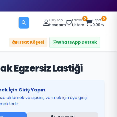
0
0
Giriş Yap
Favoriler
Sepet
Hesabım
Listem
0,00 ₺
Fırsat Köşesi
WhatsApp Destek
k Egzersiz Lastiği
ek İçin Giriş Yapın
ze eklemek ve sipariş vermek için üye girişi
mektedir.