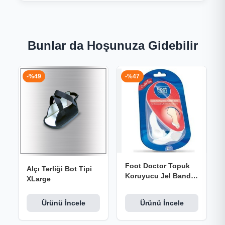
Bunlar da Hoşunuza Gidebilir
-%49
-%47
Foot Doctor Topuk
Alçı Terliği Bot Tipi
Koruyucu Jel Band 2
XLarge
Adet
Ürünü İncele
Ürünü İncele