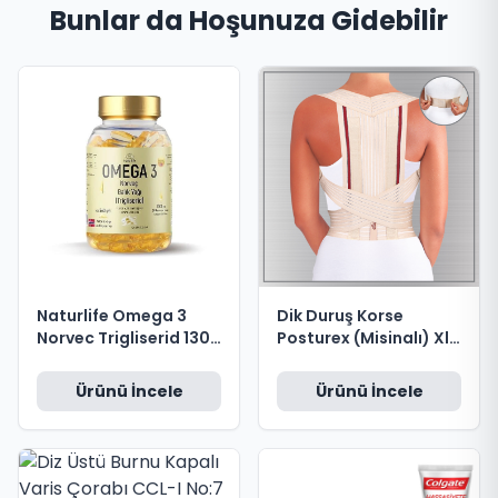
Bunlar da Hoşunuza Gidebilir
Dik Duruş Korse
Naturlife Omega 3
Posturex (Misinalı) Xl
Norvec Trigliserid 1300
Beden
Mg 200 Kapsul
Ürünü İncele
Ürünü İncele