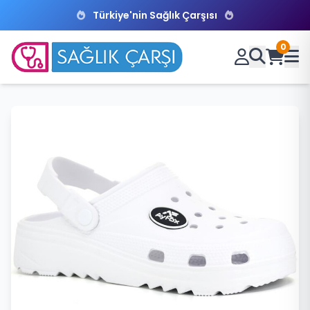
Türkiye'nin Sağlık Çarşısı
0