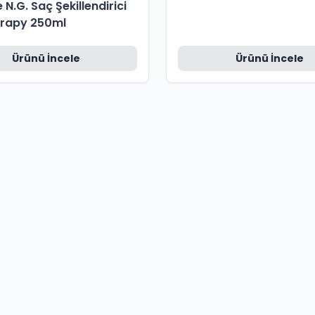
N.G. Saç Şekillendirici
erapy 250ml
Ürünü İncele
Ürünü İncele