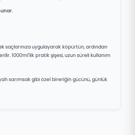
sunar.
k saçlarınıza uygulayarak köpürtün, ardından
ilir. 1000ml'lik pratik şişesi, uzun süreli kullanım
iyah sarımsak gibi özel bireriğin gücünü, günlük