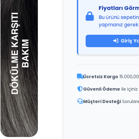
Fiyatları Görm
Bu ürünü sepetini
yapmanız gerek
Giriş Y
Ücretsiz Kargo
15.000,00
Güvenli Ödeme
ile içini
Müşteri Desteği
Soruların