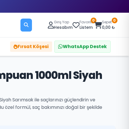
0
0
Giriş Yap
Favoriler
Sepet
Hesabım
Listem
0,00 ₺
Fırsat Köşesi
WhatsApp Destek
mpuan 1000ml Siyah
yah Sarımsak ile saçlarınızı güçlendirin ve
Bu özel formül, saç bakımınızı doğal bir şekilde