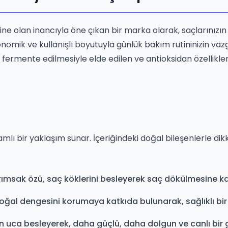
ğine olan inancıyla öne çıkan bir marka olarak, saçlarınız
nomik ve kullanışlı boyutuyla günlük bakım rutininizin va
ermente edilmesiyle elde edilen ve antioksidan özellikleri
samlı bir yaklaşım sunar. İçeriğindeki doğal bileşenlerle d
ımsak özü, saç köklerini besleyerek saç dökülmesine kar
doğal dengesini korumaya katkıda bulunarak, sağlıklı bir
en uca besleyerek, daha güçlü, daha dolgun ve canlı bi