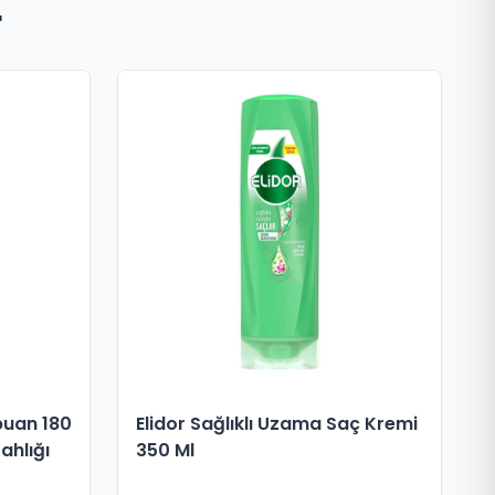
r
uan 180
Elidor Sağlıklı Uzama Saç Kremi
ahlığı
350 Ml