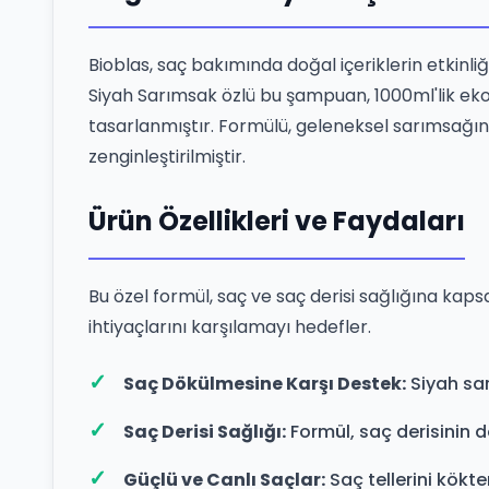
Bioblas, saç bakımında doğal içeriklerin etkinli
Siyah Sarımsak özlü bu şampuan, 1000ml'lik eko
tasarlanmıştır. Formülü, geleneksel sarımsağın f
zenginleştirilmiştir.
Ürün Özellikleri ve Faydaları
Bu özel formül, saç ve saç derisi sağlığına kap
ihtiyaçlarını karşılamayı hedefler.
Saç Dökülmesine Karşı Destek:
Siyah sar
Saç Derisi Sağlığı:
Formül, saç derisinin 
Güçlü ve Canlı Saçlar:
Saç tellerini kökt