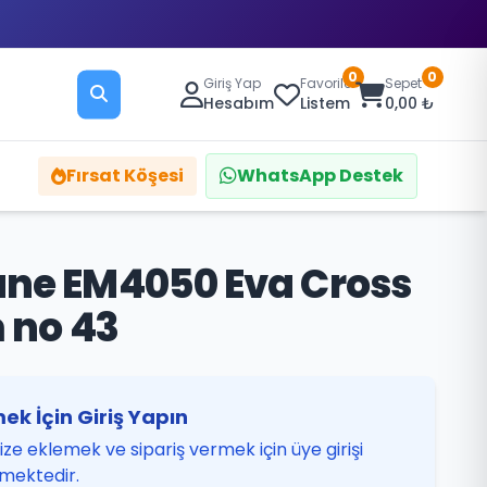
0
0
Giriş Yap
Favoriler
Sepet
Hesabım
Listem
0,00 ₺
Fırsat Köşesi
WhatsApp Destek
ne EM4050 Eva Cross
 no 43
ek İçin Giriş Yapın
ze eklemek ve sipariş vermek için üye girişi
mektedir.