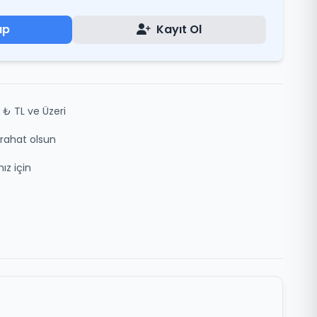
ap
Kayıt Ol
 ₺ TL ve Üzeri
z rahat olsun
ız için