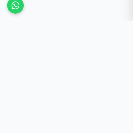
Güncel Kalmak İster
misiniz?
Yeniliklerden haberdar olun, özel fırsatlar ve
önemli duyurular doğrudan e-postanıza
gelsin.