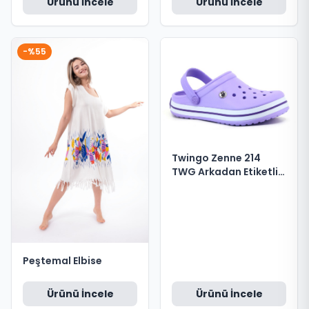
Ürünü İncele
Ürünü İncele
-%55
Twingo Zenne 214
TWG Arkadan Etiketli
Eva Cross Terlik Lila no
36
Peştemal Elbise
Ürünü İncele
Ürünü İncele