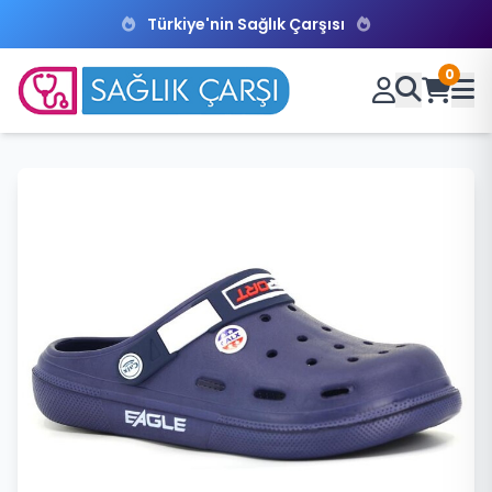
Türkiye'nin Sağlık Çarşısı
0