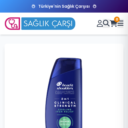
Türkiye'nin Sağlık Çarşısı
0