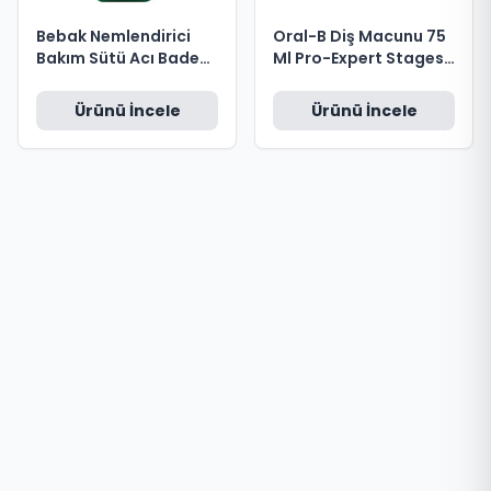
Bebak Nemlendirici
Oral-B Diş Macunu 75
Bakım Sütü Acı Badem
Ml Pro-Expert Stages
175 Ml Tüp
Çocuk Frozen Cars 2-
6 Yaş
Ürünü İncele
Ürünü İncele