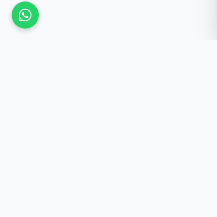
Güncel Kalmak İster
misiniz?
Yeniliklerden haberdar olun, özel fırsatlar ve
önemli duyurular doğrudan e-postanıza