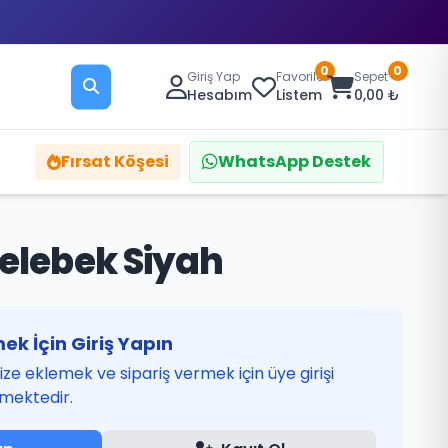
0
0
Giriş Yap
Favoriler
Sepet
Hesabım
Listem
0,00 ₺
Fırsat Köşesi
WhatsApp Destek
Kelebek Siyah
ek İçin Giriş Yapın
ze eklemek ve sipariş vermek için üye girişi
mektedir.