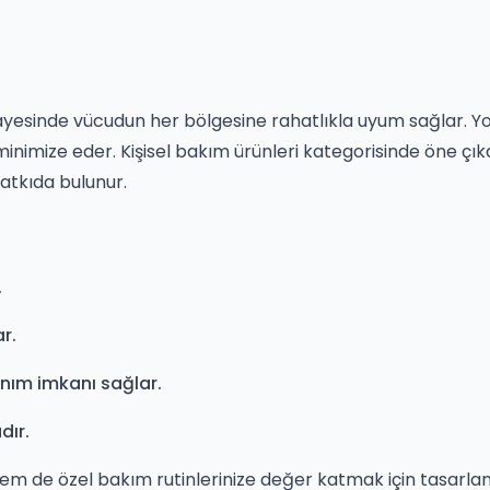
yesinde vücudun her bölgesine rahatlıkla uyum sağlar. Yoğ
 minimize eder. Kişisel bakım ürünleri kategorisinde öne çı
atkıda bulunur.
.
r.
nım imkanı sağlar.
dır.
m de özel bakım rutinlerinize değer katmak için tasarlanmı