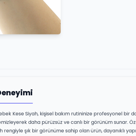
 Deneyimi
bek Kese Siyah, kişisel bakım rutininize profesyonel bir d
e temizleyerek daha pürüzsüz ve canlı bir görünüm sunar. Ö
ah rengiyle şık bir görünüme sahip olan ürün, dayanıklı yapı