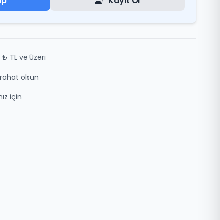
ap
Kayıt Ol
 ₺ TL ve Üzeri
z rahat olsun
ız için