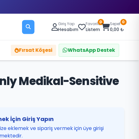
0
0
Giriş Yap
Favoriler
Sepet
Hesabım
Listem
0,00 ₺
Fırsat Köşesi
WhatsApp Destek
nly Medikal-Sensitive
ek İçin Giriş Yapın
ze eklemek ve sipariş vermek için üye girişi
mektedir.