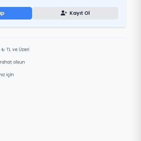
ap
Kayıt Ol
 ₺ TL ve Üzeri
z rahat olsun
ız için