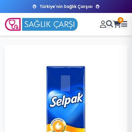
Türkiye'nin Sağlık Çarşısı
0