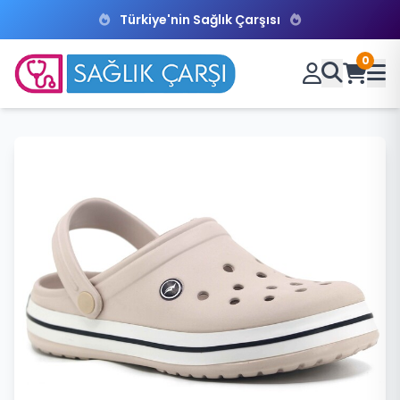
Türkiye'nin Sağlık Çarşısı
0