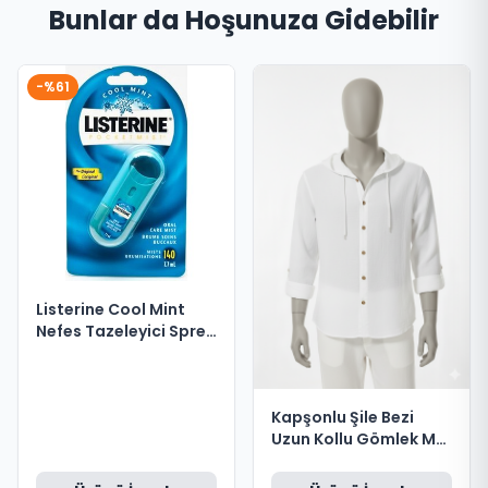
Bunlar da Hoşunuza Gidebilir
-%61
Listerine Cool Mint
Nefes Tazeleyici Sprey
7.7 ml
Kapşonlu Şile Bezi
Uzun Kollu Gömlek M
Beden