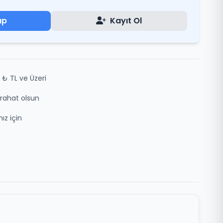
ap
Kayıt Ol
 ₺ TL ve Üzeri
z rahat olsun
ız için