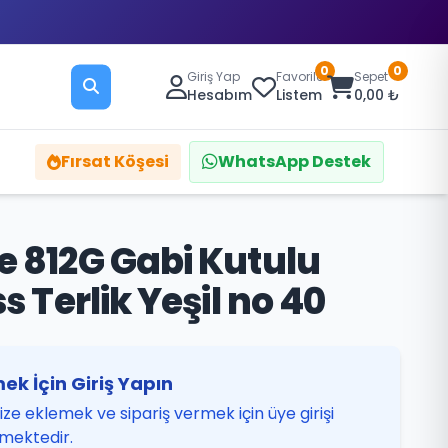
0
0
Giriş Yap
Favoriler
Sepet
Hesabım
Listem
0,00 ₺
Fırsat Köşesi
WhatsApp Destek
e 812G Gabi Kutulu
s Terlik Yeşil no 40
ek İçin Giriş Yapın
ze eklemek ve sipariş vermek için üye girişi
mektedir.