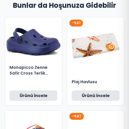
Bunlar da Hoşunuza Gidebilir
-%61
Monapicco Zenne
Safir Cross Terlik
Lacivert no 36
Plaj Havlusu
Ürünü İncele
Ürünü İncele
-%67