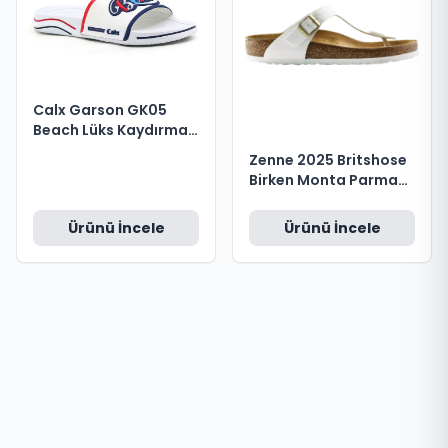
Calx Garson GK05
Beach Lüks Kaydırmaz
Terlik Beyaz NO 36
Zenne 2025 Britshose
Birken Monta Parmak
Arası Terlik Beyaz 36
Numara
Ürünü İncele
Ürünü İncele