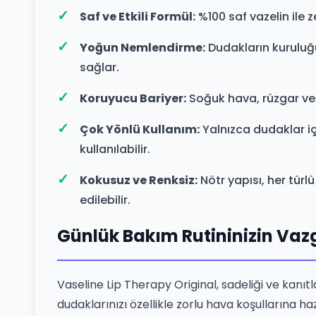
Saf ve Etkili Formül:
%100 saf vazelin ile ze
Yoğun Nemlendirme:
Dudakların kuruluğu
sağlar.
Koruyucu Bariyer:
Soğuk hava, rüzgar ve 
Çok Yönlü Kullanım:
Yalnızca dudaklar iç
kullanılabilir.
Kokusuz ve Renksiz:
Nötr yapısı, her türl
edilebilir.
Günlük Bakım Rutininizin Vaz
Vaseline Lip Therapy Original, sadeliği ve kanı
dudaklarınızı özellikle zorlu hava koşullarına 