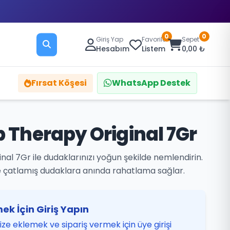
0
0
Giriş Yap
Favoriler
Sepet
Hesabım
Listem
0,00 ₺
Fırsat Köşesi
WhatsApp Destek
p Therapy Original 7Gr
nal 7Gr ile dudaklarınızı yoğun şekilde nemlendirin.
e çatlamış dudaklara anında rahatlama sağlar.
ek İçin Giriş Yapın
ze eklemek ve sipariş vermek için üye girişi