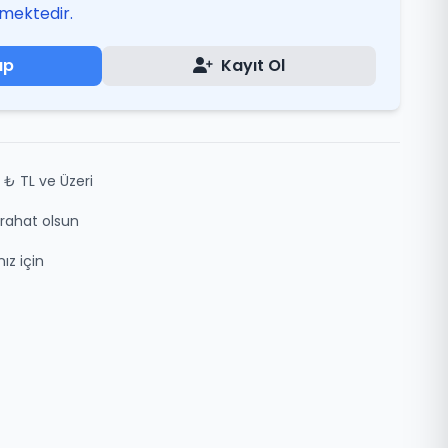
mektedir.
ap
Kayıt Ol
 ₺ TL ve Üzeri
z rahat olsun
ız için