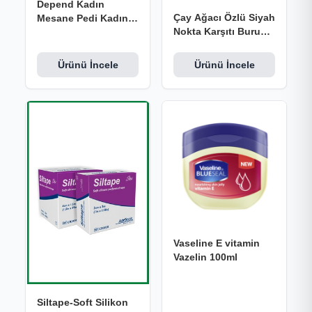
Depend Kadın
Çay Ağacı Özlü Siyah
Mesane Pedi Kadın
Nokta Karşıtı Burun
Ekstra 10lu
Temizleme Bandı 20
Ml
Ürünü İncele
Ürünü İncele
Vaseline E vitamin
Vazelin 100ml
Siltape-Soft Silikon