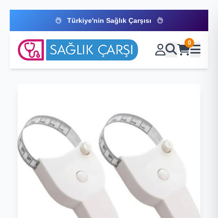
Türkiye'nin Sağlık Çarşısı
0