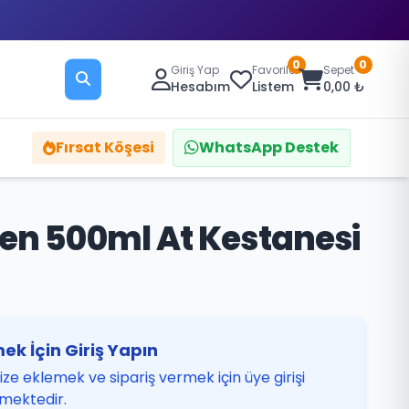
0
0
Giriş Yap
Favoriler
Sepet
Hesabım
Listem
0,00 ₺
Fırsat Köşesi
WhatsApp Destek
en 500ml At Kestanesi
ek İçin Giriş Yapın
ze eklemek ve sipariş vermek için üye girişi
mektedir.