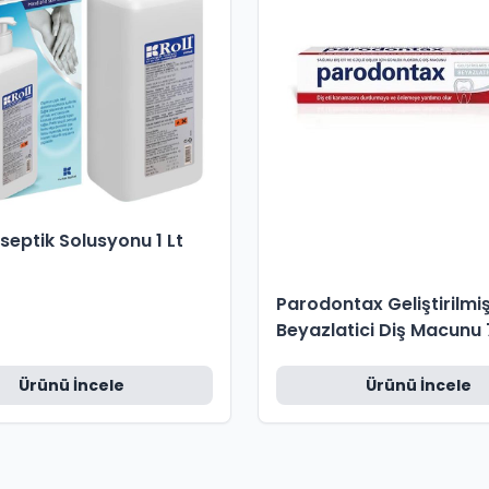
iseptik Solusyonu 1 Lt
Parodontax Geliştirilmi
Beyazlatici Diş Macunu 
Ürünü İncele
Ürünü İncele