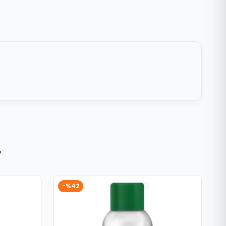
r
-%42