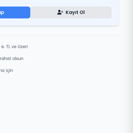
ap
Kayıt Ol
 ₺ TL ve Üzeri
z rahat olsun
ız için