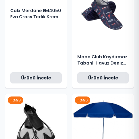
Calx Merdane EM4050
Eva Cross Terlik Krem
no 44
Mood Club Kaydırmaz
Tabanlı Havuz Deniz
Ayakkabısı 34-35
Ürünü İncele
Ürünü İncele
-%59
-%56